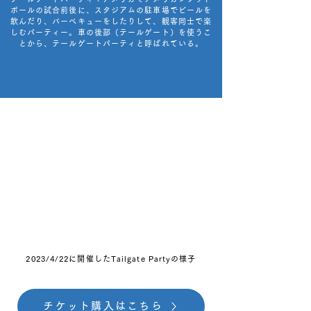
ボールの試合前後に、スタジアムの駐車場でビールを
飲んだり、バーベキューをしたりして、観客同士で楽
しむパーティー。車の後部（テールゲート）を使うこ
とから、テールゲートパーティと呼ばれている。
2023/4/22に開催したTailgate Partyの様子
チケット購入はこちら