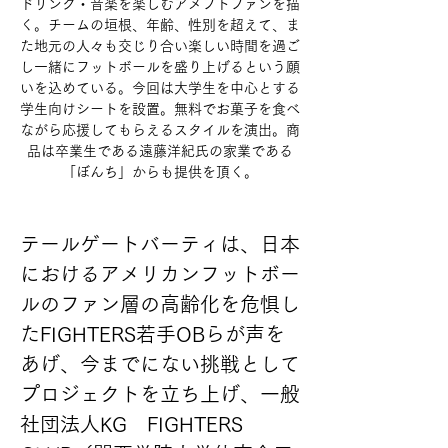
ドリンク・音楽を楽しむアメフトファンを描
く。チームの垣根、年齢、性別を超えて、ま
た地元の人々も交じり合い楽しい時間を過ご
し一緒にフットボールを盛り上げるという願
いを込めている。今回は大学生を中心とする
学生向けシートを設置。無料でお菓子を食べ
ながら応援してもらえるスタイルを演出。商
品は卒業生である遠藤洋紀氏の家業である
「ぼんち」からも提供を頂く。
テールゲートバーティは、日本
におけるアメリカンフットボー
ルのファン層の高齢化を危惧し
たFIGHTERS若手OBらが声を
あげ、今までにない挑戦として
プロジェクトを立ち上げ、一般
社団法人KG　FIGHTERS　