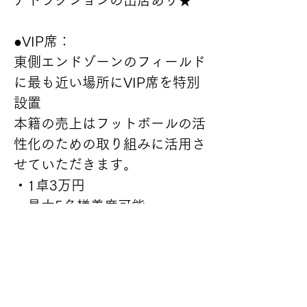
アトラクションの出店あり★
●VIP席：
東側エンドゾーンのフィールド
に最も近い場所にVIP席を特別
設置
本籍の売上はフットボールの活
性化のための取り組みに活用さ
せていただきます。
・1卓3万円
・最大5名様着席可能
・アルコール、フードご提供予
定
・協賛:テールゲートパーティ
の開催に趣旨賛同いただき協賛